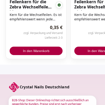
Feilenkern für die
Feilenkern für 
Zebra Wechselfeilen,
Zebra Wechself
blau
pink
Kern für die Wechselfeilen. Es ist
Kern für die Wechsel
empfehlenswert wenn jede
empfehlenswert we
Kundin im Nagelstudio eine
Kundin im Nagelstu
0,35 €
eigene Feile hat. Das lässt sich
eigene Feile hat. Da
nur mit Wechselfeilen erreichen.
nur mit Wechselfei
zzgl. Verpackung und Versand
zzgl. Verpac
Mit unseren Wechselfeilen und
Mit unseren Wechse
Lieferzeit: 2-3
den Kernen haben Sie nun die
den Kernen haben 
Möglichkeit dieses Ihren
Möglichkeit dieses
Kundinnen anzubieten.
Kundinnen anzubie
In den Warenkorb
In den War
Crystal Nails Deutschland
B2B-Shop: Dieser Onlineshop richtet sich ausschließlich an
gewerbliche Kunden. Preise sind erst nach vorheriger