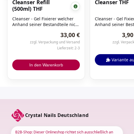
Cleanser Refill
Cleanser THF
(500ml) THF
Cleanser - Gel Fixierer welcher
Cleanser - Gel Fixi
Anhand seiner Bestandteile nicht
Anhand seiner Best
die Glanzeigenschaften des Gels
die Glanzeigenscha
33,00 €
3,90
beeinflusst. Cleanser kann auch
beeinflusst. Clean
genutzt werden um Pinsel und
genutzt werden um
zzgl. Verpackung und Versand
zzgl. Verpac
den Spiegel der UV Lampe zu
den Spiegel der U
Lieferzeit: 2-3
reinigen.
reinigen.
Variante a
In den Warenkorb
Crystal Nails Deutschland
B2B-Shop: Dieser Onlineshop richtet sich ausschließlich an