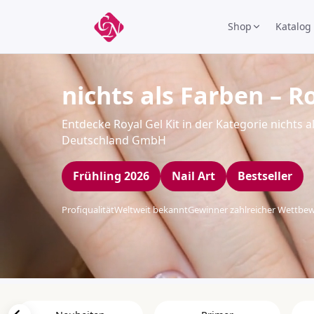
Shop
Katalog
nichts als Farben – Ro
Entdecke Royal Gel Kit in der Kategorie nichts a
Deutschland GmbH
Frühling 2026
Nail Art
Bestseller
Profiqualität
Weltweit bekannt
Gewinner zahlreicher Wettbe