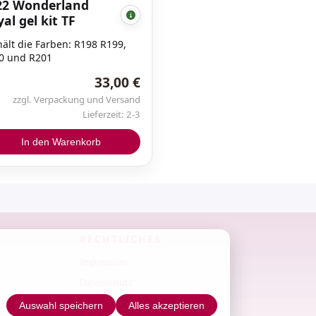
22 Wonderland
Steinchen / Herzchen
al gel kit TF
Nieten
Swarovski Kristalle
hält die Farben: R198 R199,
0 und R201
33,00 €
ONE MOVE - Acrylfarben
zzgl. Verpackung und Versand
Lieferzeit: 2-3
In den Warenkorb
CN Nail Sticker
RECHTLICHES
NailArt Aufkleber
Impressum
Tattoo Aufkleber
Datenschutz
AGB
Auswahl speichern
Alles akzeptieren