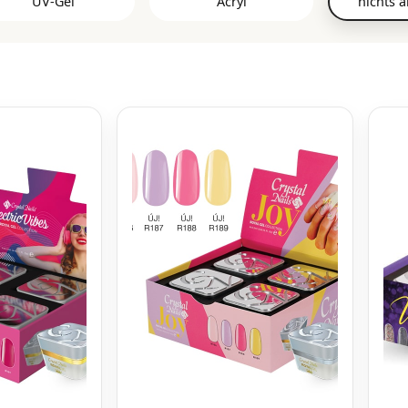
UV-Gel
Acryl
nichts a
Clear Builder Gele
3 Ste
Cover Pink Gelserie
Color Kits
Liquid Fusion Gel
Color Powder
3 Ste
Rosa Builder Gele
Cover Powder
3 Step 
Weiße Builder Gele
Easy Powder
3 St
Xtreme Fusion AcrylGel
Master Powder
bra
Slower Powder
Clear Glanz Gel und
Nagelöle
Matte Top Gele