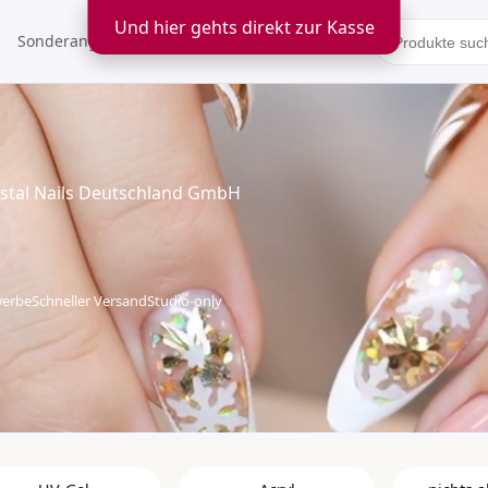
Und hier gehts direkt zur Kasse
Sonderangebote
Kontakt
rystal Nails Deutschland GmbH
werbe
Schneller Versand
Studio-only