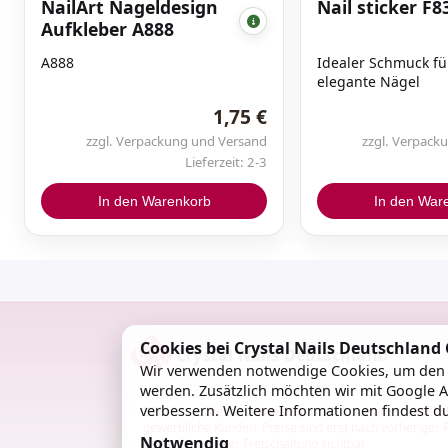
NailArt Nageldesign
Nail sticker F8
Aufkleber A888
A888
Idealer Schmuck fü
elegante Nägel
1,75 €
zzgl. Verpackung und Versand
zzgl. Verpack
Lieferzeit: 2-3
In den Warenkorb
In den War
Cookies bei Crystal Nails Deutschlan
Crystal Nails Deutschland
Wir verwenden notwendige Cookies, um den S
werden. Zusätzlich möchten wir mit Google A
verbessern. Weitere Informationen findest d
B2B-Shop: Dieser Onlineshop richtet sich ausschließlic
gewerbliche Kunden. Preise sind erst nach vorheriger 
Notwendig
und erfolgreicher Freischaltung sichtbar.