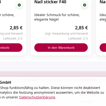
3
Nail sticker F40
Nai
Base Gele Clear
r schöne,
Idealer Schmuck für schöne,
Ide
Cleanser
elegante Nägel
ele
2,85 €
2,85 €
farbige Base Gele
ung und Versand
zzgl. Verpackung und Versand
Liquid Fusion Gele
Lieferzeit: 2-3
Lieferzeit: 2-3
Nailprep / Dehydrator
enkorb
In den Warenkorb
Primer
Smartgummy Rubber Base
Gel
SHOP
SERVICE
d GmbH
hop funktionsfähig zu halten. Diese können nicht deaktiviert
Bestseller
Konto / Login
nalytics die Nutzung anonymisiert auswerten, um die Website zu
Neuheiten
Warenkorb
u in unserer
Datenschutzerklärung
.
h an
Registrierung
UV-Gel
Checkout