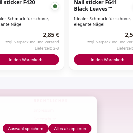
l sticker F420
Nail sticker F641
Steinchen / Herzchen
Black Leaves""
Nieten
Swarovski Kristalle
aler Schmuck für schöne,
Idealer Schmuck für schöne,
gante Nägel
elegante Nägel
2,85 €
2,5
ONE MOVE - Acrylfarben
zzgl. Verpackung und Versand
zzgl. Verpackung und Ve
Lieferzeit: 2-3
Lieferzeit
In den Warenkorb
In den Warenkorb
CN Nail Sticker
RECHTLICHES
NailArt Aufkleber
Impressum
Tattoo Aufkleber
Datenschutz
AGB
Auswahl speichern
Alles akzeptieren