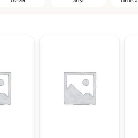
UV-Gel
Acryl
nichts a
Clear Builder Gele
3 Ste
Cover Pink Gelserie
Color Kits
Liquid Fusion Gel
Color Powder
3 Ste
Rosa Builder Gele
Cover Powder
3 Step 
Weiße Builder Gele
Easy Powder
3 St
Xtreme Fusion AcrylGel
Master Powder
bra
Slower Powder
Clear Glanz Gel und
Nagelöle
Matte Top Gele