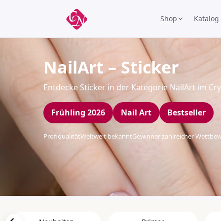
Shop
Katalog
NailArt – Sticker
Entdecke Sticker in der Kategorie NailArt im C
Frühling 2026
Nail Art
Bestseller
Profiqualität
Weltweit bekannt
Gewinner zahlreicher Wettbe