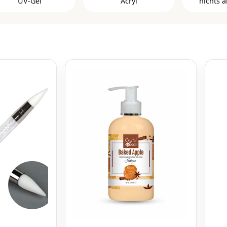
UV-Gel
Acryl
nichts a
Clear Builder Gele
3 Ste
Cover Pink Gelserie
Color Kits
Liquid Fusion Gel
Color Powder
3 Ste
Rosa Builder Gele
Cover Powder
3 Step 
Weiße Builder Gele
Easy Powder
3 St
Xtreme Fusion AcrylGel
Master Powder
bra
Slower Powder
Clear Glanz Gel und
Nagelöle
Matte Top Gele