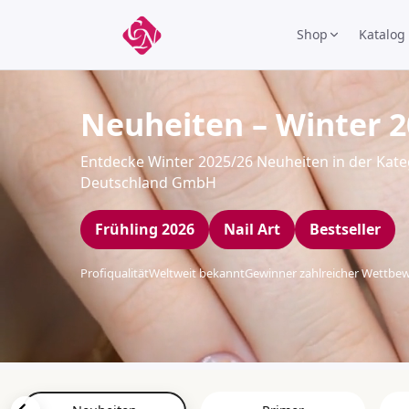
Shop
Katalog
Neuheiten – Winter 
Entdecke Winter 2025/26 Neuheiten in der Kateg
Deutschland GmbH
Frühling 2026
Nail Art
Bestseller
Profiqualität
Weltweit bekannt
Gewinner zahlreicher Wettbe