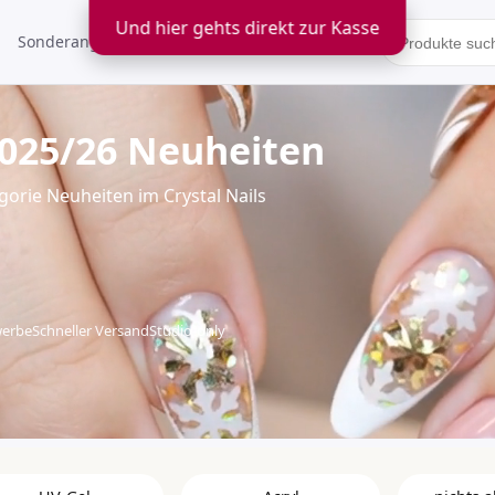
Und hier gehts direkt zur Kasse
Sonderangebote
Kontakt
2025/26 Neuheiten
orie Neuheiten im Crystal Nails
werbe
Schneller Versand
Studio-only