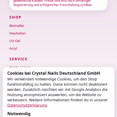
gewerbliche Kunden. Preise sind erst nach vorheriger
Registrierung und erfolgreicher Freischaltung sichtbar.
SHOP
Bestseller
Neuheiten
UV-Gel
Acryl
SERVICE
Konto / Login
Cookies bei Crystal Nails Deutschland GmbH
Warenkorb
Wir verwenden notwendige Cookies, um den Shop
Checkout
funktionsfähig zu halten. Diese können nicht deaktiviert
werden. Zusätzlich möchten wir mit Google Analytics die
Kontakt
Nutzung anonymisiert auswerten, um die Website zu
verbessern. Weitere Informationen findest du in unserer
RECHTLICHES
Datenschutzerklärung
.
Impressum
Notwendig
Datenschutz