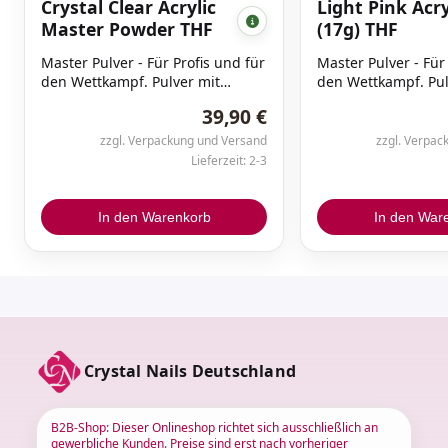
Crystal Clear Acrylic
Light Pink Acry
Master Powder THF
(17g) THF
Master Pulver - Für Profis und für
Master Pulver - Für
den Wettkampf. Pulver mit
den Wettkampf. Pul
kremiger Konsistenz, bindet
kremiger Konsisten
39,90 €
schneller, bessere Farben und
schneller, bessere
Transparenz. Vier verschiedene
Transparenz. Vier 
zzgl. Verpackung und Versand
zzgl. Verpac
Pink Töne stellen auch deine
Pink Töne stellen a
Lieferzeit: 2-3
anspruchsvollste Kundschaft
anspruchsvollste K
zufrieden.
zufrieden.
In den Warenkorb
In den War
Crystal Nails Deutschland
B2B-Shop: Dieser Onlineshop richtet sich ausschließlich an
gewerbliche Kunden. Preise sind erst nach vorheriger