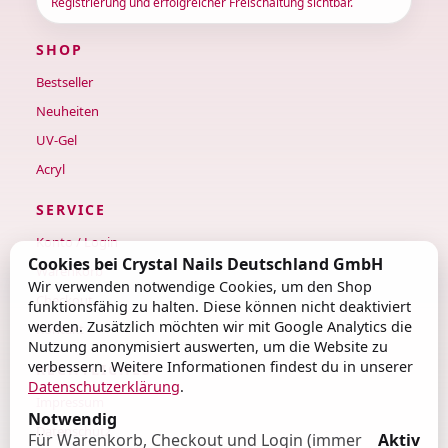
Registrierung und erfolgreicher Freischaltung sichtbar.
SHOP
Bestseller
Neuheiten
UV-Gel
Acryl
SERVICE
Konto / Login
Cookies bei Crystal Nails Deutschland GmbH
Warenkorb
Wir verwenden notwendige Cookies, um den Shop
Checkout
funktionsfähig zu halten. Diese können nicht deaktiviert
werden. Zusätzlich möchten wir mit Google Analytics die
Kontakt
Nutzung anonymisiert auswerten, um die Website zu
verbessern. Weitere Informationen findest du in unserer
RECHTLICHES
Datenschutzerklärung
.
Impressum
Notwendig
Datenschutz
Für Warenkorb, Checkout und Login (immer
Aktiv