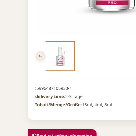
:
5996487105930-1
delivery time:
2-3 Tage
Inhalt/Menge/Größe:
13ml, 4ml, 8ml
Product safety information