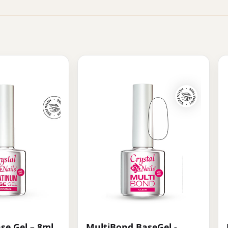
se Gel – 8ml
MultiBond BaseGel -