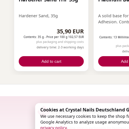
Hardener Sand, 35g
A solid base for
Adhesion. Contro
35,90 EUR
Contents: 35 g -
Price per 100 g 102,57 EUR
Contents: 13 Millilite
plus packaging and shipping costs
plus pack
delivery time: 2-3 working days
deli
Add to cart
Add 
Cookies at Crystal Nails Deutschland
Crystal Nails Deutschland
We use necessary cookies to keep the shop fu
Google Analytics to analyze usage anonymous
privacy policy
.
B2B Shop: This online shop is exclusively for business