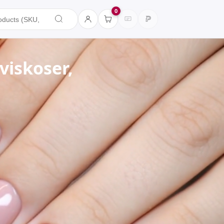
0
viskoser,