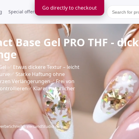
Go directly to checkout
g
Special offers
Kontakt
 Base Gel PRO THF - dick
nge
Gel ✅ Etwas dickere Textur – leicht
Kurve✅ Starke Haftung ohne
urzen Verlängerungen✅ Frei von
trollieren✅ Klarer, natürlicher
werbe
Schneller Versand
Studio-only