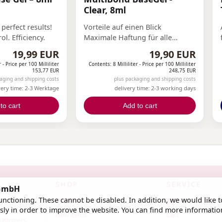
Clear, 8ml
 perfect results!
Vorteile auf einen Blick
l. Efficiency.
Maximale Haftung für alle
Modellagesysteme Ultrafeine,
19,99 EUR
19,90 EUR
unsichtbare Haftschicht
r -
Price per 100 Milliliter
Contents: 8 Milliliter -
Price per 100 Milliliter
Verhindert Liftings und
153,77 EUR
248,75 EUR
Lufteinschlüsse HEMA-frei –
aging and shipping costs
plus packaging and shipping costs
very time: 2-3 Werktage
delivery time: 2-3 working days
ideal für empfindliche Nägel
Perfekte Grundlage für
to cart
Add to cart
langlebige Modellagen
Professionelle Studioqualität
SHOP
SERVICE
 GmbH
nctioning. These cannot be disabled. In addition, we would like t
Bestseller
Account / Login
ly in order to improve the website. You can find more informatio
New items
Cart
 customers.