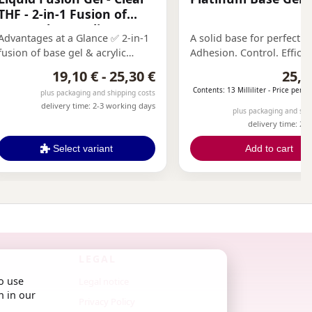
THF - 2-in-1 Fusion of
Base Gel & Acrylic
Advantages at a Glance ✅ 2-in-1
A solid base for perfect re
Powder
fusion of base gel & acrylic
Adhesion. Control. Efficie
powder ✅ Building gel directly
19,10 € - 25,30 €
25,5
from the bottle – no mixing
Contents: 13 Milliliter -
Price per 10
plus packaging and shipping costs
required ✅ Harder than base
delivery time: 2-3 working days
gel, yet elastic & crack-resistant
plus packaging and shi
delivery time: 2-
✅ No slip solution needed ✅
Ideal for no-file technique ✅
Select variant
Add to cart
Self-leveling, easy to shape &
precisely applicable ✅ Perfect
adhesion, no liftings ✅ Available
in 1 clear & 4 nude shades ✅
Free from HEMA, Di-HEMA
LEGAL
o use
Legal notice
n in our
Privacy Policy