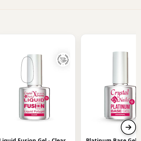
Liquid Fusion Gel - Clear
Platinum Base Gel 