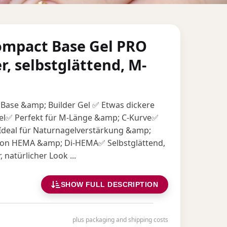
ompact Base Gel PRO
r, selbstglättend, M-
-1 Base &amp; Builder Gel ✅ Etwas dickere
nsel✅ Perfekt für M-Länge &amp; C-Kurve✅
 Ideal für Naturnagelverstärkung &amp;
von HEMA &amp; Di-HEMA✅ Selbstglättend,
 natürlicher Look ...
SHOW FULL DESCRIPTION
plus packaging and shipping costs