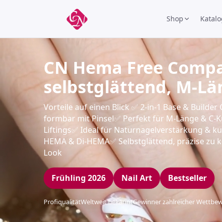
Shop
Katalo
CN Hema Free Compact
selbstglättend, M-Lä
Vorteile auf einen Blick ✅ 2-in-1 Base & Builder 
formbar mit Pinsel✅ Perfekt für M-Länge & C-
Liftings✅ Ideal für Naturnagelverstärkung & k
HEMA & Di-HEMA✅ Selbstglättend, präzise zu kon
Look
Frühling 2026
Nail Art
Bestseller
Profiqualität
Weltweit bekannt
Gewinner zahlreicher Wettbe