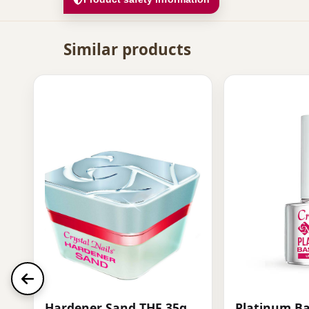
Similar products
Hardener Sand THF 35g
Platinum Ba