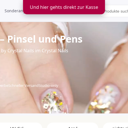
Und hier gehts direkt zur Kasse
Sonderangebote
Kontakt
 – Pinsel und Pens
y Crystal Nails im Crystal Nails
werbe
Schneller Versand
Studio-only