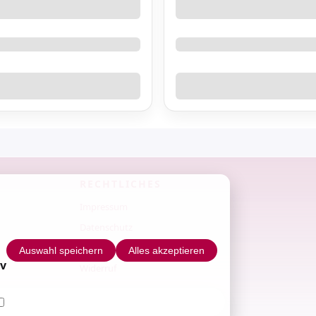
Steinchen / Herzchen
Nieten
Swarovski Kristalle
ONE MOVE - Acrylfarben
RECHTLICHES
Impressum
CN Nail Sticker
Datenschutz
NailArt Aufkleber
AGB
Auswahl speichern
Alles akzeptieren
iv
Tattoo Aufkleber
Widerruf