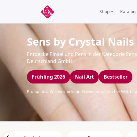
Shop
Katalog
Sens by Crystal Nails
Entdecke Pinsel und Pens in der Kategorie Sens b
Deutschland GmbH
Frühling 2026
Nail Art
Bestseller
Profiqualität
Weltweit bekannt
Gewinner zahlreicher Wettbe