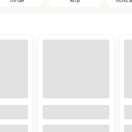
UV-Gel
Acryl
nichts a
Clear Builder Gele
3 Ste
Cover Pink Gelserie
Color Kits
Liquid Fusion Gel
Color Powder
3 Ste
Rosa Builder Gele
Cover Powder
3 Step 
Weiße Builder Gele
Easy Powder
3 St
Xtreme Fusion AcrylGel
Master Powder
bra
Slower Powder
Clear Glanz Gel und
Nagelöle
Matte Top Gele