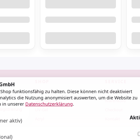
Base Gele Clear
Cleanser
farbige Base Gele
Liquid Fusion Gele
Nailprep / Dehydrator
Primer
Smartgummy Rubber Base
SHOP
SERVICE
d GmbH
Gel
hop funktionsfähig zu halten. Diese können nicht deaktiviert
Bestseller
Konto / Login
nalytics die Nutzung anonymisiert auswerten, um die Website zu
Neuheiten
Warenkorb
u in unserer
Datenschutzerklärung
.
h an
Registrierung
UV-Gel
Checkout
Akt
Acryl
Kontakt
er aktiv)
›
ional)