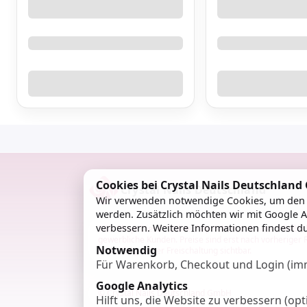
Cookies bei Crystal Nails Deutschlan
Crystal Nails Deutschland
Wir verwenden notwendige Cookies, um den S
werden. Zusätzlich möchten wir mit Google A
verbessern. Weitere Informationen findest d
B2B-Shop: Dieser Onlineshop richtet sich ausschließlic
gewerbliche Kunden. Preise sind erst nach vorheriger 
Notwendig
und erfolgreicher Freischaltung sichtbar.
Für Warenkorb, Checkout und Login (imm
Google Analytics
© Crystal Nails Deutschland GmbH
Hilft uns, die Website zu verbessern (opt