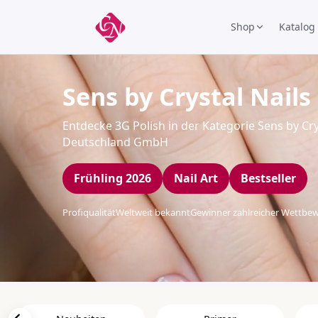
Shop
Katalog
Sens by Crystal Nails 
Entdecke 3G Polish in der Kategorie Sens by Crys
Deutschland GmbH
Frühling 2026
Nail Art
Bestseller
Profiqualität
Weltweit bekannt
Gewinner zahlreicher Wettbe