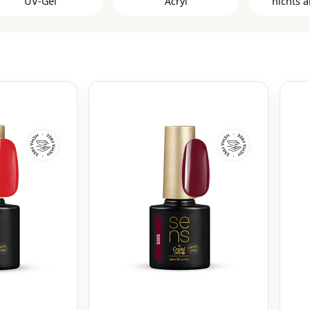
UV-Gel
Acryl
nichts a
Clear Builder Gele
3 Ste
Cover Pink Gelserie
Color Kits
Liquid Fusion Gel
Color Powder
3 Ste
Rosa Builder Gele
Cover Powder
3 Step 
Weiße Builder Gele
Easy Powder
3 St
Xtreme Fusion AcrylGel
Master Powder
bra
Slower Powder
Clear Glanz Gel und
Nagelöle
Matte Top Gele