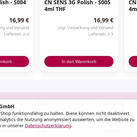
ish - S004
CN SENS 3G Polish - S005
CN 
4ml THF
4m
Base Gele Clear
16,99 €
16,99 €
Cleanser
ung und Versand
zzgl. Verpackung und Versand
Lieferzeit: 2-3
Lieferzeit: 2-3
farbige Base Gele
Liquid Fusion Gele
Nailprep / Dehydrator
enkorb
In den Warenkorb
Primer
Smartgummy Rubber Base
Gel
SHOP
SERVICE
d GmbH
hop funktionsfähig zu halten. Diese können nicht deaktiviert
Bestseller
Konto / Login
nalytics die Nutzung anonymisiert auswerten, um die Website zu
Neuheiten
Warenkorb
u in unserer
Datenschutzerklärung
.
h an
Registrierung
UV-Gel
Checkout