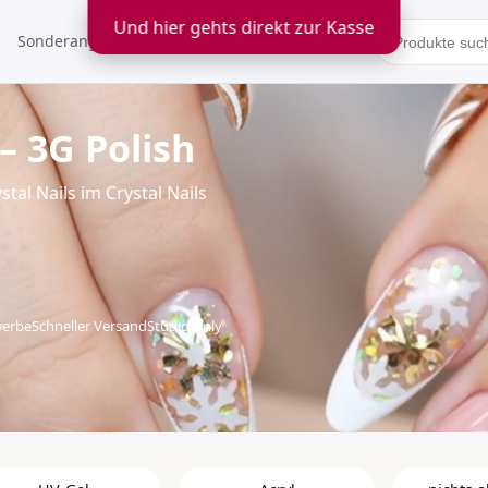
Und hier gehts direkt zur Kasse
Sonderangebote
Kontakt
– 3G Polish
tal Nails im Crystal Nails
werbe
Schneller Versand
Studio-only