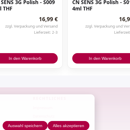
SENS 3G Polish - S009
CN SENS 3G Polish - S0
Steinchen / Herzchen
l THF
4ml THF
Nieten
16,99 €
16,9
Swarovski Kristalle
zzgl. Verpackung und Versand
zzgl. Verpackung und Ve
Lieferzeit: 2-3
Lieferzeit
ONE MOVE - Acrylfarben
In den Warenkorb
In den Warenkorb
CN Nail Sticker
RECHTLICHES
NailArt Aufkleber
Impressum
Tattoo Aufkleber
Datenschutz
AGB
Auswahl speichern
Alles akzeptieren