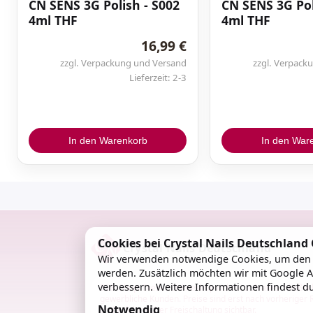
CN SENS 3G Polish - S002
CN SENS 3G Pol
4ml THF
4ml THF
16,99 €
zzgl. Verpackung und Versand
zzgl. Verpack
Lieferzeit: 2-3
In den Warenkorb
In den War
Cookies bei Crystal Nails Deutschlan
Crystal Nails Deutschland
Wir verwenden notwendige Cookies, um den S
werden. Zusätzlich möchten wir mit Google A
verbessern. Weitere Informationen findest d
B2B-Shop: Dieser Onlineshop richtet sich ausschließlic
gewerbliche Kunden. Preise sind erst nach vorheriger 
Notwendig
und erfolgreicher Freischaltung sichtbar.